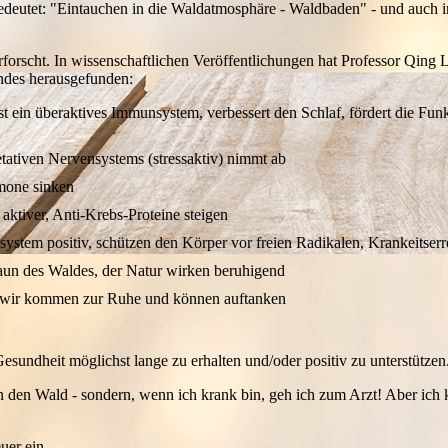
deutet: "Eintauchen in die Waldatmosphäre - Waldbaden" - und auch in
forscht. In wissenschaftlichen Veröffentlichungen hat Professor Qing L
endes herausgefunden:
 ein überaktives Immunsystem, verbessert den Schlaf, fördert die Fun
etativen Nervensystems (stressaktiv) nimmt ab
rmone sinken
ktiver, Anti-Krebs-Proteine steigen
ystem positiv, schützen den Körper vor freien Radikalen, Krankeitser
aun des Waldes, der Natur wirken beruhigend
rt, wir kommen zur Ruhe und können auftanken
esundheit möglichst lange zu erhalten und/oder positiv zu unterstützen
in den Wald - sondern, wenn ich krank bin, geh ich zum Arzt! Aber ich
uer ein.