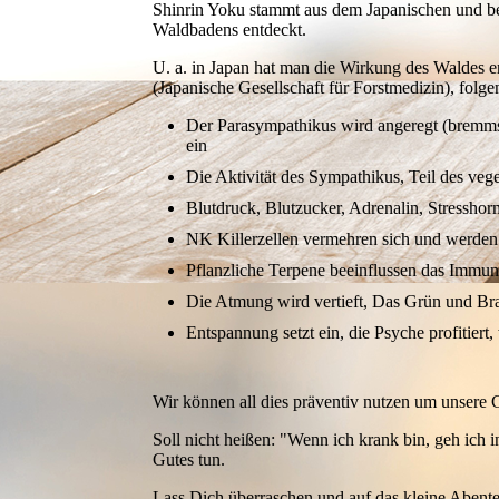
Shinrin Yoku stammt aus dem Japanischen und be
Waldbadens entdeckt.
U. a. in Japan hat man die Wirkung des Waldes er
(Japanische Gesellschaft für Forstmedizin), folg
Der Parasympathikus wird angeregt (bremmst
ein
Die Aktivität des Sympathikus, Teil des veg
Blutdruck, Blutzucker, Adrenalin, Stressho
NK Killerzellen vermehren sich und werden a
Pflanzliche Terpene beeinflussen das Immuns
Die Atmung wird vertieft, Das Grün und Br
Entspannung setzt ein, die Psyche profitie
Wir können all dies präventiv nutzen um unsere G
Soll nicht heißen: "Wenn ich krank bin, geh ich 
Gutes tun.
Lass Dich überraschen und auf das kleine Abente