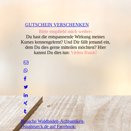
GUTSCHEIN VERSCHENKEN
Bitte empfiehl mich weiter:
Du hast die entspannende Wirkung meines
Kurses kennengelernt? Und Dir fällt jemand ein,
dem Du dies gerne mitteilen möchtest? Hier
kannst Du dies tun:
Vielen Dank!
Besuche Waldbaden-Achtsamkeit-
Osnabrueck.de auf Facebook: